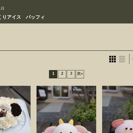
1日
くりアイス バッフィ
1
2
3
次
»