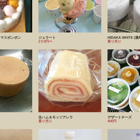
スマスポンポン
ジェラート
HIDAKA WHITE 
2０0円〜
量り売り
生ハム＆モッツアレラ
デザートチーズ
量り売り
400円