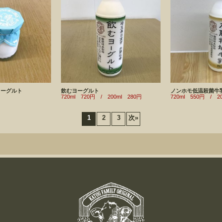
ヨーグルト
飲むヨーグルト
ノンホモ低温殺菌牛
720ml 720円 / 200ml 280円
720ml 550円 / 2
1
2
3
次
»