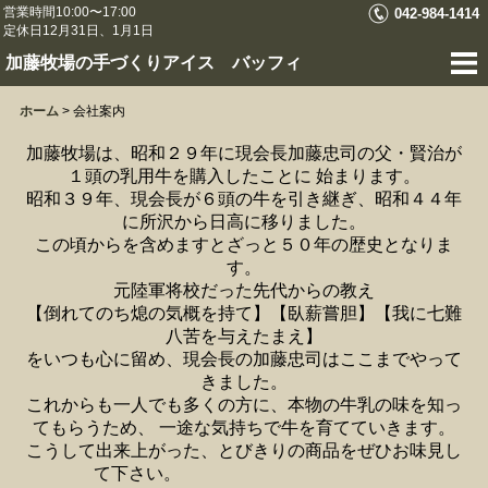
営業時間10:00〜17:00
042-984-1414
定休日12月31日、1月1日
加藤牧場の手づくりアイス バッフィ
ホーム
>
会社案内
加藤牧場は、昭和２９年に現会長加藤忠司の父・賢治が
１頭の乳用牛を購入したことに 始まります。
昭和３９年、現会長が６頭の牛を引き継ぎ、昭和４４年
に所沢から日高に移りました。
この頃からを含めますとざっと５０年の歴史となりま
す。
元陸軍将校だった先代からの教え
【倒れてのち熄の気概を持て】【臥薪嘗胆】【我に七難
八苦を与えたまえ】
をいつも心に留め、現会長の加藤忠司はここまでやって
きました。
これからも一人でも多くの方に、本物の牛乳の味を知っ
てもらうため、 一途な気持ちで牛を育てていきます。
こうして出来上がった、とびきりの商品をぜひお味見し
て下さい。