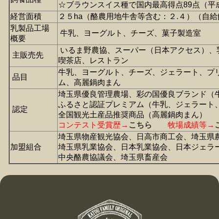
☆ブラウンスイス種で国内最高得点89点（平成
経営面積
２５ha（酪農用地牛舎等含む：２.４）（自
乳製品工場
牛乳、ヨーグルト、チーズ、菓子製造室
概要
いるま野農協、スーパー（日本アクセス）、
主販売先
喫茶店、レストラン
牛乳、ヨーグルト、チーズ、ジェラート、プ
品目
ム、高麗鍋肉まん
埼玉県優良管理農場、彩の国優良ブランド（
ふるさと認証プレミアム（牛乳、ジェラート
認定
全国観光土産品推奨商品（高麗鍋肉まん）
コンテスト受賞歴→
こちら
牧場成績等→
埼玉県物産観光協会、日高市商工会、埼玉県
加盟組合
埼玉県乳業協会、日本乳業協会、日本ジェラ
中央酪農協議会、埼玉県畜産会