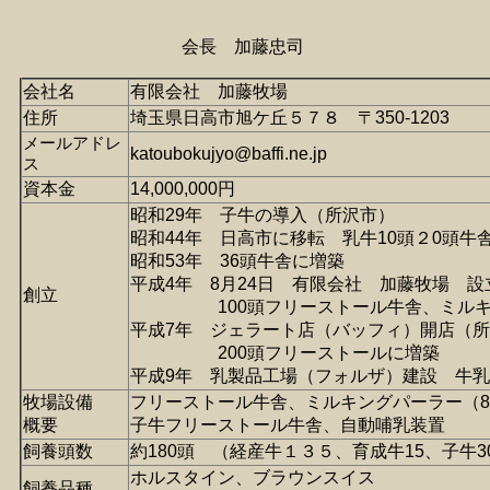
会長 加藤忠司
会社名
有限会社 加藤牧場
住所
埼玉県日高市旭ケ丘５７８ 〒350-1203
メールアドレ
katoubokujyo@baffi.ne.jp
ス
資本金
14,000,000円
昭和29年 子牛の導入（所沢市）
昭和44年 日高市に移転 乳牛10頭２0頭牛
昭和53年 36頭牛舎に増築
平成4年 8月24日 有限会社 加藤牧場 設
創立
100頭フリーストール牛舎、ミルキ
平成7年 ジェラート店（バッフィ）開店（
200頭フリーストールに増築
平成9年 乳製品工場（フォルザ）建設 牛
牧場設備
フリーストール牛舎、ミルキングパーラー（8
概要
子牛フリーストール牛舎、自動哺乳装置
飼養頭数
約180頭 （経産牛１３５、育成牛15、子牛3
ホルスタイン、ブラウンスイス
飼養品種