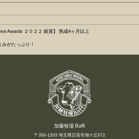
eese Awards ２０２２ 銀賞】 熟成4ヶ月以上
まみがたっぷり！
加藤牧場 Baffi
〒350-1203 埼玉県日高市旭ケ丘572