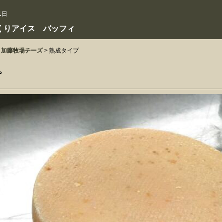
1日
くりアイス バッフィ
加藤牧場チーズ
>
熟成タイプ
プ