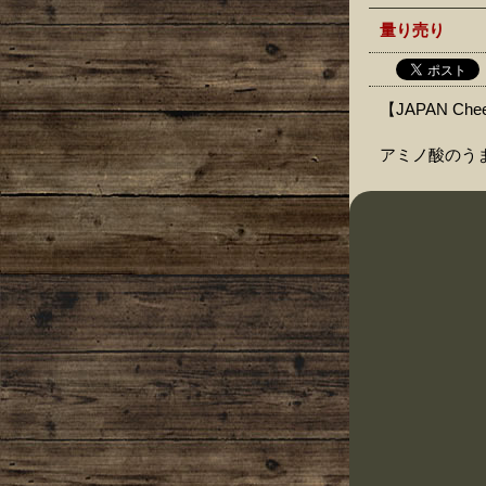
量り売り
【JAPAN Ch
アミノ酸のう