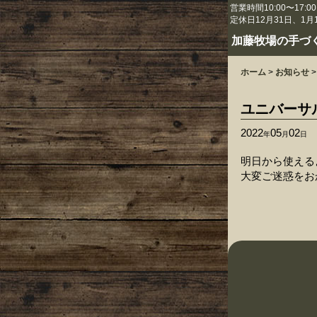
営業時間10:00〜17:00
定休日12月31日、1月
加藤牧場の手づ
ホーム
>
お知らせ
>
ユニバーサ
2022
05
02
年
月
日
明日から使える
大変ご迷惑をお