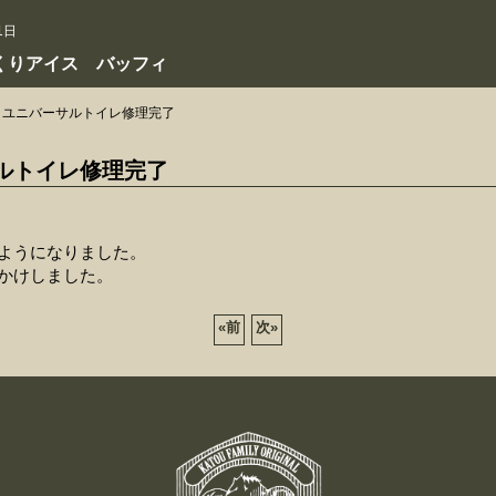
1日
くりアイス バッフィ
ユニバーサルトイレ修理完了
ルトイレ修理完了
ようになりました。
かけしました。
«
前
次
»