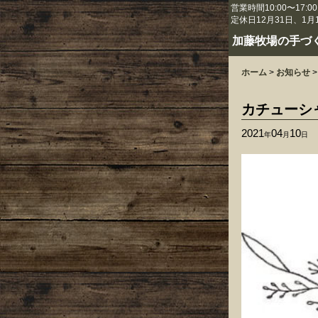
営業時間10:00〜17:00
定休日12月31日、1月
加藤牧場の手づ
ホーム
>
お知らせ
>
カチューシ
2021
04
10
年
月
日