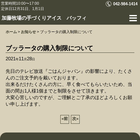
営業時間10:00〜17:00
042-984-1414
定休日12月31日、1月1日
加藤牧場の手づくりアイス バッフィ
ホーム
>
お知らせ
>
ブッラータの購入制限について
ブッラータの購入制限について
2021
11
28
年
月
日
先日のテレビ放送『ごはんジャパン』の影響により、たくさ
んのご注文予約を戴いております。
出来るだけたくさんの方に、早く食べてもらいたいため、当
面の間お1人様1個までと制限をさせて頂きます。
大変心苦しいのですが、ご理解とご了承のほどよろしくお願
い申し上げます。
«
前
次
»