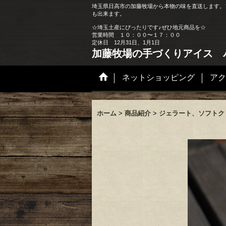
埼玉県日高市の加藤牧場から本物の味を直送します。
も出来ます。
☆埼玉土産にぴったりです♪ぜひ地元商品を☆
営業時間 １０：００〜１７：００
定休日 12月31日、1月1日
加藤牧場の手づくりアイス 
ネットショッピング
アク
ホーム
>
商品紹介
>
ジェラート、ソフトク