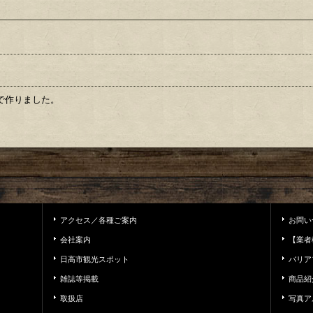
で作りました。
アクセス／各種ご案内
お問い
会社案内
【業者
日高市観光スポット
バリア
雑誌等掲載
商品紹
取扱店
写真ア