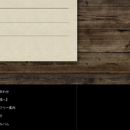
合わせ
様へ】
フリー案内
介
ルバム