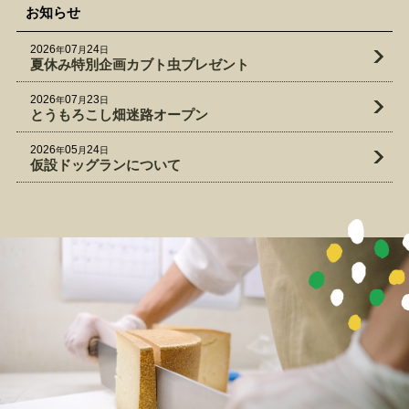
お知らせ
2026
07
24
年
月
日
夏休み特別企画カブト虫プレゼント
2026
07
23
年
月
日
とうもろこし畑迷路オープン
2026
05
24
年
月
日
仮設ドッグランについて