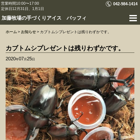
営業時間10:00〜17:00
042-984-1414
定休日12月31日、1月1日
加藤牧場の手づくりアイス バッフィ
ホーム
>
お知らせ
>
カブトムシプレゼントは残りわずかです。
カブトムシプレゼントは残りわずかです。
2020
07
25
年
月
日