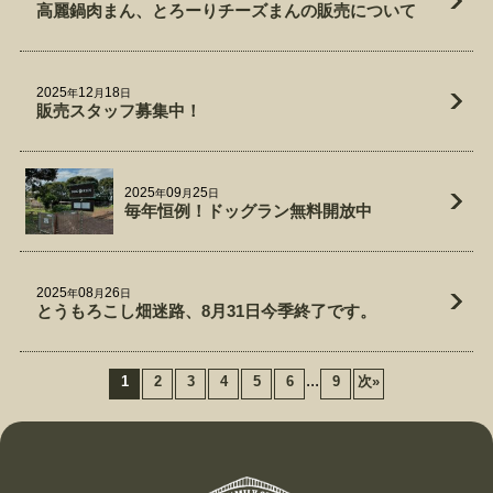
高麗鍋肉まん、とろーりチーズまんの販売について
2025
12
18
年
月
日
販売スタッフ募集中！
2025
09
25
年
月
日
毎年恒例！ドッグラン無料開放中
2025
08
26
年
月
日
とうもろこし畑迷路、8月31日今季終了です。
...
1
2
3
4
5
6
9
次
»