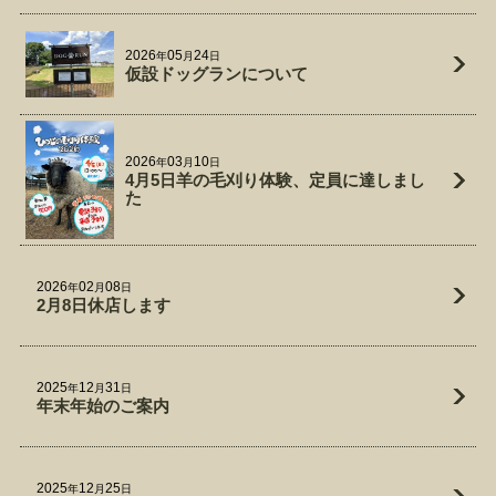
2026
05
24
年
月
日
仮設ドッグランについて
2026
03
10
年
月
日
4月5日羊の毛刈り体験、定員に達しまし
た
2026
02
08
年
月
日
2月8日休店します
2025
12
31
年
月
日
年末年始のご案内
2025
12
25
年
月
日