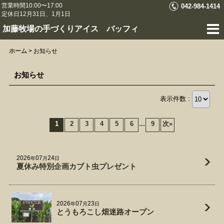
営業時間10:00〜17:00
042-984-1414
定休日12月31日、1月1日
加藤牧場の手づくりアイス バッフィ
ホーム
>
お知らせ
お知らせ
表示件数 :
...
1
2
3
4
5
6
9
次
»
2026
07
24
年
月
日
夏休み特別企画カブト虫プレゼント
2026
07
23
年
月
日
とうもろこし畑迷路オープン