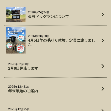
2026
05
24
年
月
日
仮設ドッグランについて
2026
03
10
年
月
日
4月5日羊の毛刈り体験、定員に達しまし
た
2026
02
08
年
月
日
2月8日休店します
2025
12
31
年
月
日
年末年始のご案内
2025
12
25
年
月
日