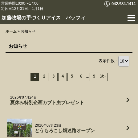
営業時間10:00〜17:00
042-984-1414
定休日12月31日、1月1日
加藤牧場の手づくりアイス バッフィ
ホーム
>
お知らせ
お知らせ
表示件数 :
...
1
2
3
4
5
6
9
次
»
2026
07
24
年
月
日
夏休み特別企画カブト虫プレゼント
2026
07
23
年
月
日
とうもろこし畑迷路オープン