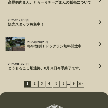
高麗鍋肉まん、とろーりチーズまんの販売について
2025
12
18
年
月
日
販売スタッフ募集中！
2025
09
25
年
月
日
毎年恒例！ドッグラン無料開放中
2025
08
26
年
月
日
とうもろこし畑迷路、8月31日今季終了です。
...
1
2
3
4
5
6
9
次
»