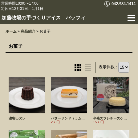
営業時間10:00〜17:00
042-984-1414
定休日12月31日、1月1日
加藤牧場の手づくりアイス バッフィ
ホーム
>
商品紹介
>
お菓子
お菓子
表示件数 :
濃密カヌレ
バターサンド（ラムレーズン）
半熟スフレチーズケーキ
260円
1530円