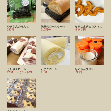
やぎさんのうんち
米粉のロールケーキ
なきごえチュロス（米粉チュロス）
280円
210円〜
５００円
うしさんロール
たまごロール
なめらかプリン
1200円〜（カット210円〜）
1100円
390円〜